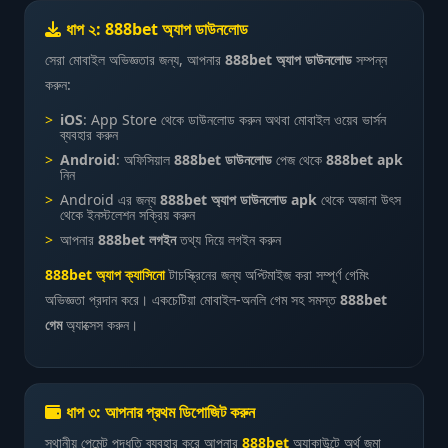
ধাপ ২: 888bet অ্যাপ ডাউনলোড
সেরা মোবাইল অভিজ্ঞতার জন্য, আপনার
888bet অ্যাপ ডাউনলোড
সম্পন্ন
করুন:
iOS
: App Store থেকে ডাউনলোড করুন অথবা মোবাইল ওয়েব ভার্সন
ব্যবহার করুন
Android
: অফিসিয়াল
888bet ডাউনলোড
পেজ থেকে
888bet apk
নিন
Android এর জন্য
888bet অ্যাপ ডাউনলোড apk
থেকে অজানা উৎস
থেকে ইনস্টলেশন সক্রিয় করুন
আপনার
888bet লগইন
তথ্য দিয়ে লগইন করুন
888bet অ্যাপ ক্যাসিনো
টাচস্ক্রিনের জন্য অপ্টিমাইজ করা সম্পূর্ণ গেমিং
অভিজ্ঞতা প্রদান করে। একচেটিয়া মোবাইল-অনলি গেম সহ সমস্ত
888bet
গেম
অ্যাক্সেস করুন।
ধাপ ৩: আপনার প্রথম ডিপোজিট করুন
স্থানীয় পেমেন্ট পদ্ধতি ব্যবহার করে আপনার
888bet
অ্যাকাউন্টে অর্থ জমা