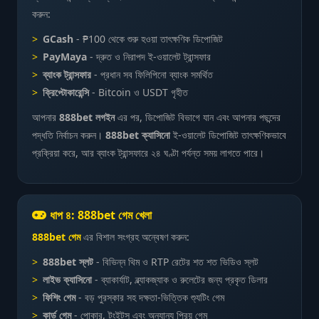
করুন:
GCash
- ₱100 থেকে শুরু হওয়া তাৎক্ষণিক ডিপোজিট
PayMaya
- দ্রুত ও নিরাপদ ই-ওয়ালেট ট্রান্সফার
ব্যাংক ট্রান্সফার
- প্রধান সব ফিলিপিনো ব্যাংক সমর্থিত
ক্রিপ্টোকারেন্সি
- Bitcoin ও USDT গৃহীত
আপনার
888bet লগইন
এর পর, ডিপোজিট বিভাগে যান এবং আপনার পছন্দের
পদ্ধতি নির্বাচন করুন।
888bet ক্যাসিনো
ই-ওয়ালেট ডিপোজিট তাৎক্ষণিকভাবে
প্রক্রিয়া করে, আর ব্যাংক ট্রান্সফারে ২৪ ঘণ্টা পর্যন্ত সময় লাগতে পারে।
ধাপ ৪: 888bet গেম খেলা
888bet গেম
এর বিশাল সংগ্রহ অন্বেষণ করুন:
888bet স্লট
- বিভিন্ন থিম ও RTP রেটের শত শত ভিডিও স্লট
লাইভ ক্যাসিনো
- ব্যাকার্যাট, ব্ল্যাকজ্যাক ও রুলেটের জন্য প্রকৃত ডিলার
ফিশিং গেম
- বড় পুরস্কার সহ দক্ষতা-ভিত্তিক শ্যুটিং গেম
কার্ড গেম
- পোকার, টংইটস এবং অন্যান্য প্রিয় গেম