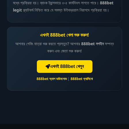
মধ্যে প্রক্রিয়া হয়। ব্যাংক ট্রান্সফারে ৩-৫ কার্যদিবস লাগতে পারে।
888bet
legit
প্ল্যাটফর্ম নিশ্চিত করে যে সমস্ত উইথড্রয়াল নিরাপদে প্রক্রিয়া হয়।
এখনই 888bet খেলা শুরু করুন!
আপনার গেমিং যাত্রা শুরু করতে প্রস্তুত? আপনার
888bet লগইন
সম্পন্ন
করুন এবং জেতা শুরু করুন!
এখনই 888bet খেলুন
888bet অ্যাপ ডাউনলোড
|
888bet ক্যাসিনো